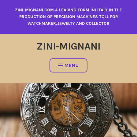
Skip
ZINI-MIGNANI.COM A LEADING FORM INI ITALY IN THE
to
PRODUCTION OF PRECISION MACHINES TOLL FOR
content
WATCHMAKER,JEWELTY AND COLLECTOR
ZINI-MIGNANI
MENU