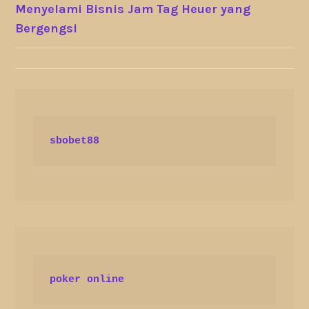
POST
Menyelami Bisnis Jam Tag Heuer yang
Bergengsi
NAVIGATION
sbobet88
poker online