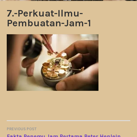
7.-Perkuat-Ilmu-
Pembuatan-Jam-1
PREVIOUS POST
POST
Fakta Penemu Jam Pertama Peter Henlein