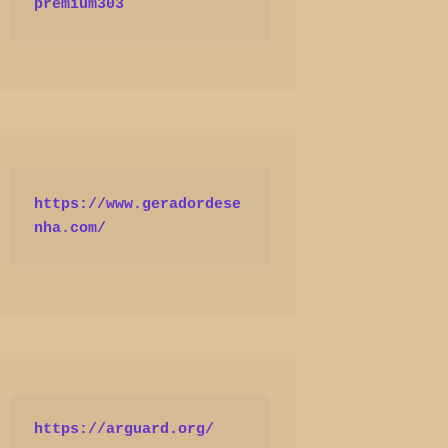
premium303
https://www.geradordese
nha.com/
https://arguard.org/