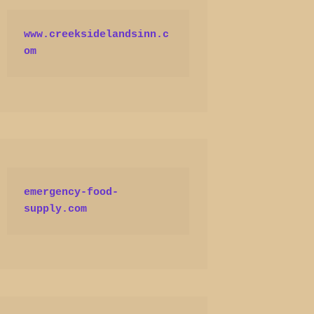
www.creeksidelandsinn.c
om
emergency-food-
supply.com