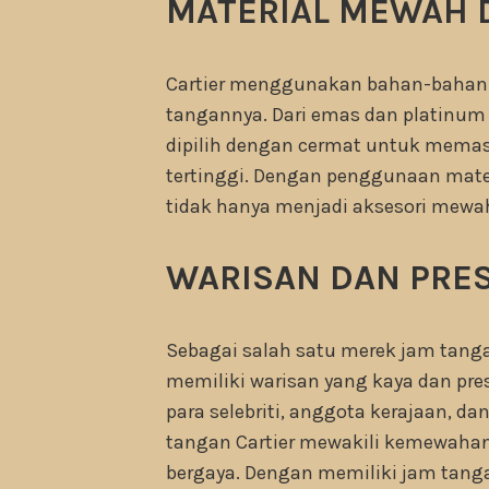
MATERIAL MEWAH
Cartier menggunakan bahan-bahan
tangannya. Dari emas dan platinum h
dipilih dengan cermat untuk mema
tertinggi. Dengan penggunaan mater
tidak hanya menjadi aksesori mewah,
WARISAN DAN PRES
Sebagai salah satu merek jam tanga
memiliki warisan yang kaya dan pres
para selebriti, anggota kerajaan, da
tangan Cartier mewakili kemewahan
bergaya. Dengan memiliki jam tanga