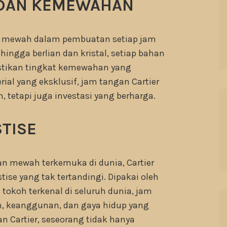
 DAN KEMEWAHAN
 mewah dalam pembuatan setiap jam
ingga berlian dan kristal, setiap bahan
stikan tingkat kemewahan yang
ial yang eksklusif, jam tangan Cartier
 tetapi juga investasi yang berharga.
TISE
n mewah terkemuka di dunia, Cartier
tise yang tak tertandingi. Dipakai oleh
n tokoh terkenal di seluruh dunia, jam
, keanggunan, dan gaya hidup yang
n Cartier, seseorang tidak hanya