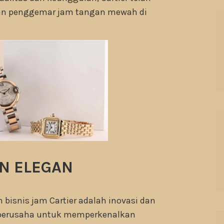
an penggemar jam tangan mewah di
IN ELEGAN
bisnis jam Cartier adalah inovasi dan
us berusaha untuk memperkenalkan