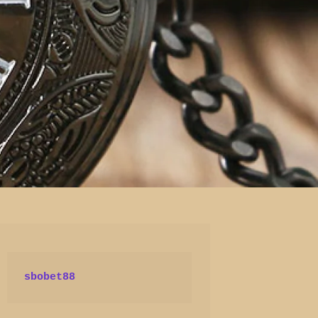
sbobet88