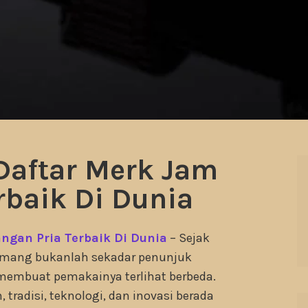
aftar Merk Jam
rbaik Di Dunia
ngan Pria Terbaik Di Dunia
– Sejak
memang bukanlah sekadar penunjuk
g membuat pemakainya terlihat berbeda.
radisi, teknologi, dan inovasi berada