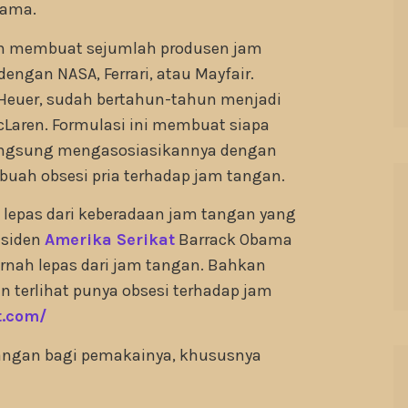
sama.
gan membuat sejumlah produsen jam
ngan NASA, Ferrari, atau Mayfair.
Heuer, sudah bertahun-tahun menjadi
cLaren. Formulasi ini membuat siapa
langsung mengasosiasikannya dengan
ebuah obsesi pria terhadap jam tangan.
 lepas dari keberadaan jam tangan yang
esiden
Amerika Serikat
Barrack Obama
ernah lepas dari jam tangan. Bahkan
pun terlihat punya obsesi terhadap jam
t.com/
angan bagi pemakainya, khususnya