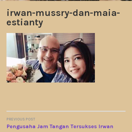
irwan-mussry-dan-maia-
estianty
PREVIOUS POST
POST
Pengusaha Jam Tangan Tersukses Irwan