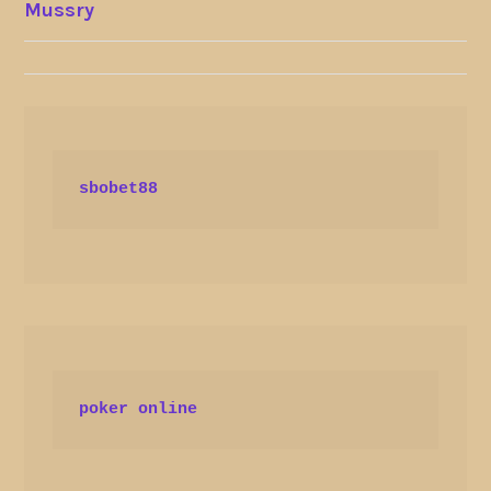
Mussry
NAVIGATION
sbobet88
poker online