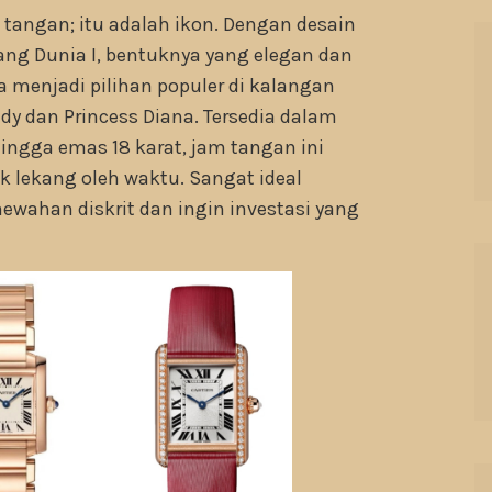
 tangan; itu adalah ikon. Dengan desain
rang Dunia I, bentuknya yang elegan dan
a menjadi pilihan populer di kalangan
edy dan Princess Diana. Tersedia dalam
hingga emas 18 karat, jam tangan ini
lekang oleh waktu. Sangat ideal
wahan diskrit dan ingin investasi yang