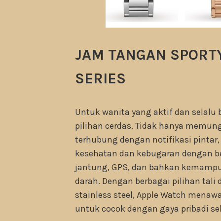
JAM TANGAN SPORTY
SERIES
Untuk wanita yang aktif dan selalu 
pilihan cerdas. Tidak hanya memu
terhubung dengan notifikasi pinta
kesehatan dan kebugaran dengan ber
jantung, GPS, dan bahkan kemampu
darah. Dengan berbagai pilihan tali
stainless steel, Apple Watch mena
untuk cocok dengan gaya pribadi s