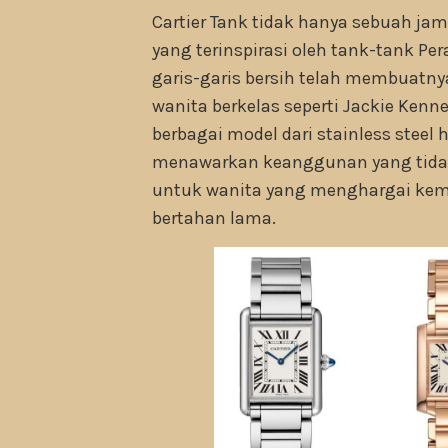
Cartier Tank tidak hanya sebuah jam
yang terinspirasi oleh tank-tank Pe
garis-garis bersih telah membuatny
wanita berkelas seperti Jackie Kenn
berbagai model dari stainless steel 
menawarkan keanggunan yang tidak 
untuk wanita yang menghargai keme
bertahan lama.