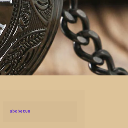
sbobet88