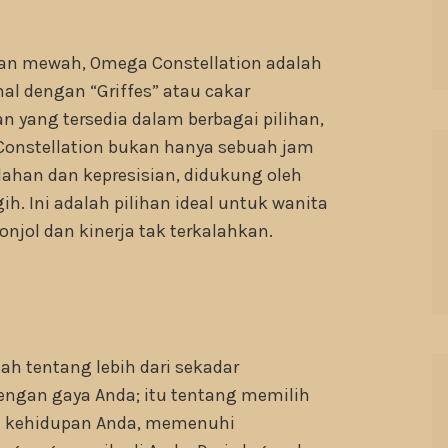
an mewah, Omega Constellation adalah
nal dengan “Griffes” atau cakar
n yang tersedia dalam berbagai pilihan,
 Constellation bukan hanya sebuah jam
dahan dan kepresisian, didukung oleh
. Ini adalah pilihan ideal untuk wanita
jol dan kinerja tak terkalahkan.
ah tentang lebih dari sekadar
ngan gaya Anda; itu tentang memilih
 kehidupan Anda, memenuhi