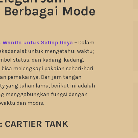
 Berbagai Mode
 Wanita untuk Setiap Gaya
– Dalam
sekadar alat untuk mengetahui waktu;
imbol status, dan kadang-kadang,
 bisa melengkapi pakaian sehari-hari
an pemakainya. Dari jam tangan
y yang tahan lama, berikut ini adalah
ang menggabungkan fungsi dengan
 waktu dan modis.
: CARTIER TANK