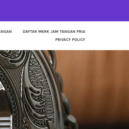
TANGAN
DAFTAR MERK JAM TANGAN PRIA
PRIVACY POLICY