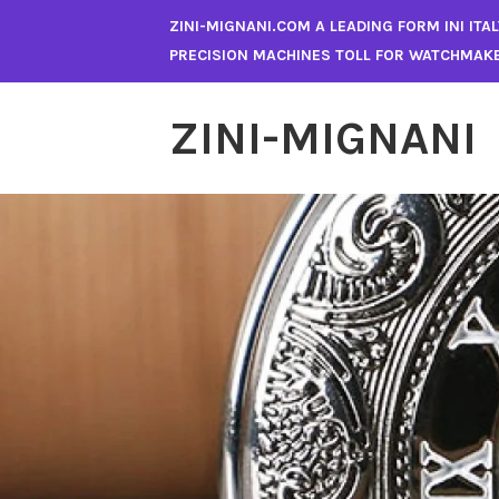
Skip
ZINI-MIGNANI.COM A LEADING FORM INI ITA
to
PRECISION MACHINES TOLL FOR WATCHMAK
content
ZINI-MIGNANI