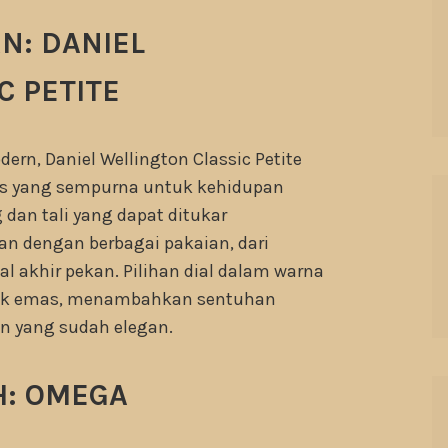
N: DANIEL
C PETITE
ern, Daniel Wellington Classic Petite
 yang sempurna untuk kehidupan
 dan tali yang dapat ditukar
 dengan berbagai pakaian, dari
l akhir pekan. Pilihan dial dalam warna
pink emas, menambahkan sentuhan
n yang sudah elegan.
: OMEGA