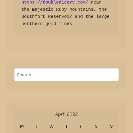
https://doubledicerv.com/
 near 
the majestic Ruby Mountains, the 
Southfork Reservoir and the large 
northern gold mines
Search
for:
April 2022
M
T
W
T
F
S
S